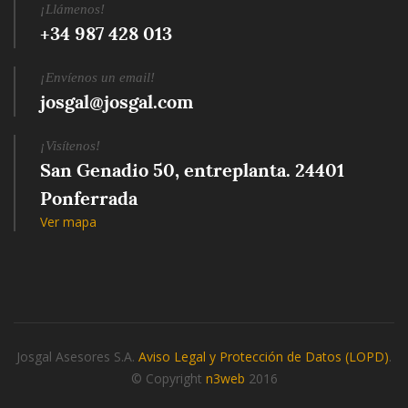
¡Llámenos!
+34 987 428 013
¡Envíenos un email!
josgal@josgal.com
¡Visítenos!
San Genadio 50, entreplanta. 24401 
Ponferrada
Ver mapa
Josgal Asesores S.A.
Aviso Legal y Protección de Datos (LOPD)
.
© Copyright
n3web
2016